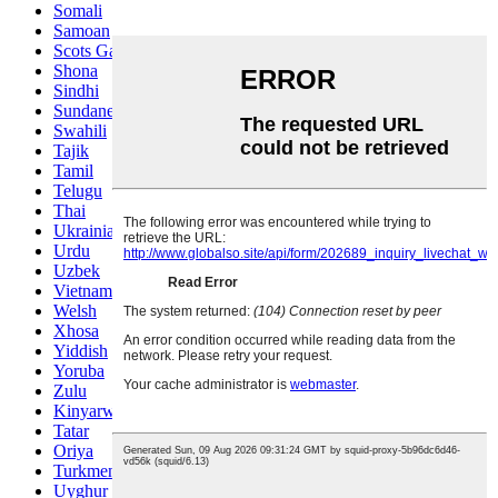
Somali
Samoan
Scots Gaelic
Shona
Sindhi
Sundanese
Swahili
Tajik
Tamil
Telugu
Thai
Ukrainian
Urdu
Uzbek
Vietnamese
Welsh
Xhosa
Yiddish
Yoruba
Zulu
Kinyarwanda
Tatar
Oriya
Turkmen
Uyghur