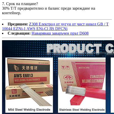
7. Срок на плащане?
30% T/T предварително и баланс преди зареждане на
контейнер.
Предишен:
Z308 Електрод от чугун от чист никел GB / T
10044 EZNi-1 AWS ENi-Cl JIS DFCNi
Следващия:
Наваряващ заваръчен прът D608