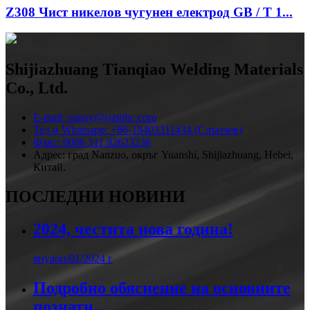
Z308 Чист никелов чугунен електрод GB / T 1...
Shijiazhuang Tianqiao Welding Materials
Co., Ltd.
E-mail: sunny@sjztqhc.com
Тел и Whatsapp: +86-18403311434 (Слънчев)
Факс: 0086 311 82623236
Адрес: град Nanzuo, окръг Yuanshi, Shijiazhuang, Hebei,
Китай.
ПОСЛЕДНИ НОВИНИ
2024, честита нова година!
януари/01/2024 г
Подробно обяснение на основните
познати...