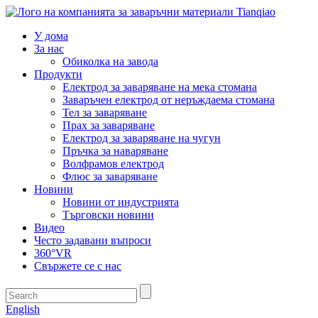
У дома
За нас
Обиколка на завода
Продукти
Електрод за заваряване на мека стомана
Заваръчен електрод от неръждаема стомана
Тел за заваряване
Прах за заваряване
Електрод за заваряване на чугун
Пръчка за наваряване
Волфрамов електрод
Флюс за заваряване
Новини
Новини от индустрията
Търговски новини
Видео
Често задавани въпроси
360°VR
Свържете се с нас
English