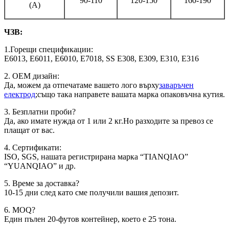
90-110
120-150
160-190
(A)
ЧЗВ:
1.Горещи спецификации:
E6013, E6011, E6010, E7018, SS E308, E309, E310, E316
2. OEM дизайн:
Да, можем да отпечатаме вашето лого върху
заваръчен
електрод
;също така направете вашата марка опаковъчна кутия.
3. Безплатни проби?
Да, ако имате нужда от 1 или 2 кг.Но разходите за превоз се
плащат от вас.
4. Сертификати:
ISO, SGS, нашата регистрирана марка “TIANQIAO”
“YUANQIAO” и др.
5. Време за доставка?
10-15 дни след като сме получили вашия депозит.
6. MOQ?
Един пълен 20-футов контейнер, което е 25 тона.