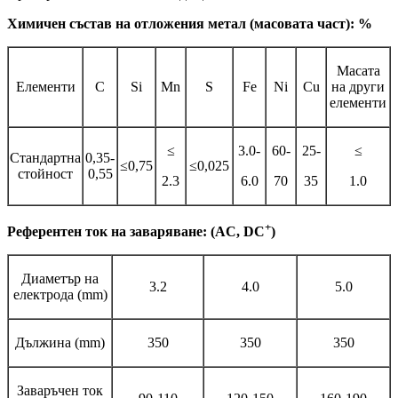
Химичен състав на отложения метал (масовата част): %
Масата
Елементи
C
Si
Mn
S
Fe
Ni
Cu
на други
елементи
≤
3.0-
60-
25-
≤
Стандартна
0,35-
≤0,75
≤0,025
стойност
0,55
2.3
6.0
70
35
1.0
+
Референтен ток на заваряване: (AC, DC
)
Диаметър на
3.2
4.0
5.0
електрода (mm)
Дължина (mm)
350
350
350
Заваръчен ток