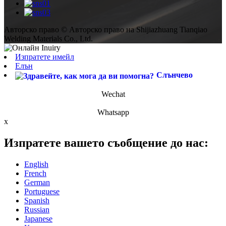
Авторско право © Авторско право на Shijiazhuang Tianqiao
Welding Materials Co., Ltd.
Изпратете имейл
Елън
Слънчево
Wechat
Whatsapp
x
Изпратете вашето съобщение до нас:
English
French
German
Portuguese
Spanish
Russian
Japanese