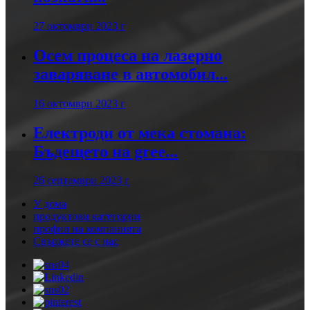
27 октомври 2023 г
Осем процеса на лазерно
заваряване в автомобил...
16 октомври 2023 г
Електроди от мека стомана:
Бъдещето на gree...
26 септември 2023 г
У дома
продуктови категории
профил на компанията
Свържете се с нас