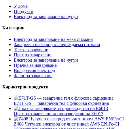
У дома
Продукти
Електрод за заваряване на чугун
Категории
Електрод за заваряване на мека стомана
Заваръчен електрод от неръждаема стомана
Тел за заваряване
Прах за заваряване
Електрод за заваряване на чугун
Пръчка за наваряване
Волфрамов електрод
Флюс за заваряване
Характерни продукти
E71T-GS — заваръчна тел с флюсова сърцевина
Прах за заваряване за производство на E6013
Z408 Чугунен електрод от чист никел AWS ENiFe-CI