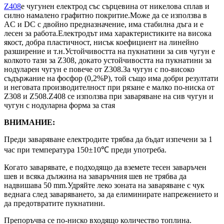
Z408
е чугунен електрод със сърцевина от никелова сплав и
силно намалено графитно покритие.Може да се използва в
AC и DC с двойно предназначение, има стабилна дъга и е
лесен за работа.Електродът има характеристиките на висока
якост, добра пластичност, нисък коефициент на линейно
разширение и т.н.Устойчивостта на пукнатини за сив чугун е
колкото тази за Z308, докато устойчивостта на пукнатини за
нодуларен чугун е повече от Z308.За чугун с по-високо
съдържание на фосфор (0,2%P), той също има добри резултати
и неговата производителност при рязане е малко по-ниска от
Z308 и Z508.Z408 се използва при заваряване на сив чугун и
чугун с нодуларна форма за стая
ВНИМАНИЕ:
Преди заваряване електродите трябва да бъдат изпечени за 1
час при температура 150±10℃ преди употреба.
Когато заварявате, е подходящо да вземете тесен заваръчен
шев и всяка дължина на заваръчния шев не трябва да
надвишава 50 mm.Удряйте леко зоната на заваряване с чук
веднага след заваряването, за да елиминирате напрежението и
да предотвратите пукнатини.
Препоръчва се по-ниско входящо количество топлина.