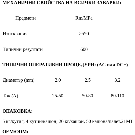
МЕХАНИЧНИ СВОЙСТВА НА ВСИЧКИ ЗАВАРКИ:
Предмети
Rm/MPa
Изисквания
≥550
Типични резултати
600
ТИПИЧНИ ОПЕРАТИВНИ ПРОЦЕДУРИ: (AC или DC+)
Диаметър (mm)
2.0
2.5
3.2
Ток (A)
25-50
50-80
80-110
ОПАКОВКА:
5 кг/кутия, 4 кутии/кашон, 20 кг/кашон, 50 кашона/палет.21M
OEM/ODM: