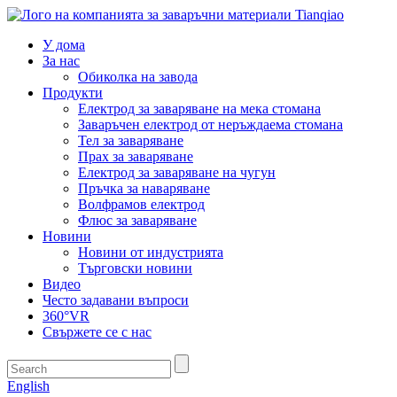
У дома
За нас
Обиколка на завода
Продукти
Електрод за заваряване на мека стомана
Заваръчен електрод от неръждаема стомана
Тел за заваряване
Прах за заваряване
Електрод за заваряване на чугун
Пръчка за наваряване
Волфрамов електрод
Флюс за заваряване
Новини
Новини от индустрията
Търговски новини
Видео
Често задавани въпроси
360°VR
Свържете се с нас
English