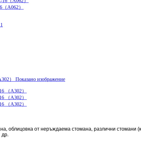
L-16（A062）
, облицовка от неръждаема стомана, различни стомани (кат
 др.