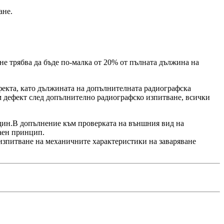
ане.
не трябва да бъде по-малка от 20% от пълната дължина на
фекта, като дължината на допълнителната радиографска
м дефект след допълнително радиографско изпитване, всички
един.В допълнение към проверката на външния вид на
чаен принцип.
 изпитване на механичните характеристики на заваряване