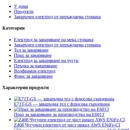
У дома
Продукти
Заваръчен електрод от неръждаема стомана
Категории
Електрод за заваряване на мека стомана
Заваръчен електрод от неръждаема стомана
Тел за заваряване
Прах за заваряване
Електрод за заваряване на чугун
Пръчка за наваряване
Волфрамов електрод
Флюс за заваряване
Характерни продукти
E71T-GS — заваръчна тел с флюсова сърцевина
Прах за заваряване за производство на E6013
Z408 Чугунен електрод от чист никел AWS ENiFe-CI