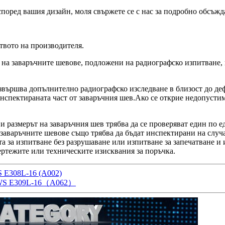
ред вашия дизайн, моля свържете се с нас за подробно обсъжд
ството на производителя.
 на заваръчните шевове, подложени на радиографско изпитване, 
звършва допълнително радиографско изследване в близост до де
инспектираната част от заваръчния шев.Ако се открие недопусти
и размерът на заваръчния шев трябва да се проверяват един по 
а заваръчните шевове също трябва да бъдат инспектирани на слу
а за изпитване без разрушаване или изпитване за запечатване и
ертежите или техническите изисквания за поръчка.
S E308L-16 (A002)
 AWS E309L-16（A062）