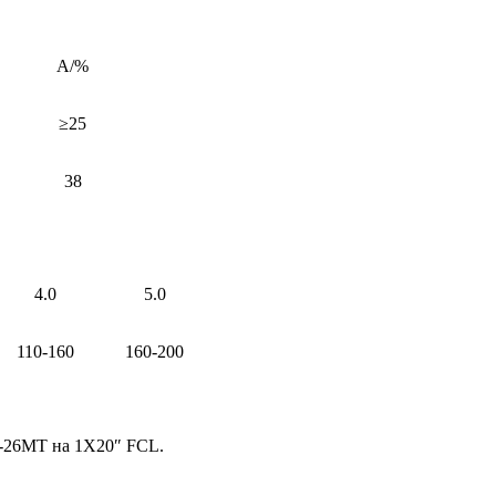
A/%
≥25
38
4.0
5.0
110-160
160-200
T -26MT на 1X20″ FCL.