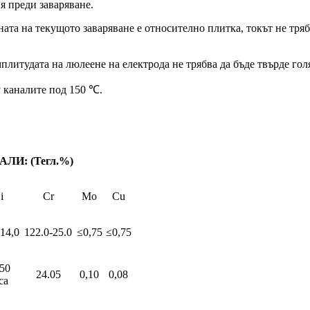
я преди заваряване.
ата на текущото заваряване е относително плитка, токът не трябв
плитудата на люлеене на електрода не трябва да бъде твърде гол
 каналите под 150 ℃.
И: (Тегл.%)
i
Cr
Mo
Cu
-14,0
122.0-25.0
≤0,75
≤0,75
.50
24.05
0,10
0,08
са