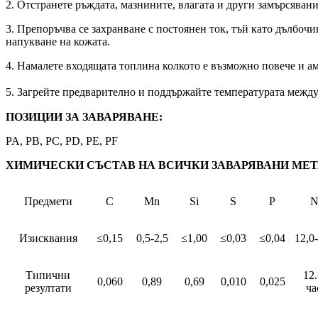
2. Отстранете ръждата, мазнините, влагата и други замърсявани
3. Препоръчва се захранване с постоянен ток, тъй като дълбочин
напукване на кожата.
4. Намалете входящата топлина колкото е възможно повече и ам
5. Загрейте предварително и поддържайте температурата между
ПОЗИЦИИ ЗА ЗАВАРЯВАНЕ:
PA, PB, PC, PD, PE, PF
ХИМИЧЕСКИ СЪСТАВ НА ВСИЧКИ ЗАВАРЯВАНИ МЕТАЛ
Предмети
C
Mn
Si
S
P
N
Изисквания
≤0,15
0,5-2,5
≤1,00
≤0,03
≤0,04
12,0
Типични
12
0,060
0,89
0,69
0,010
0,025
резултати
ча