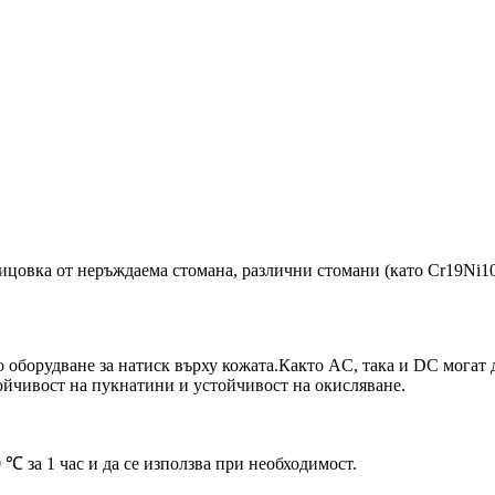
цовка от неръждаема стомана, различни стомани (като Cr19Ni10 и
о оборудване за натиск върху кожата.Както AC, така и DC могат 
ойчивост на пукнатини и устойчивост на окисляване.
 ℃ за 1 час и да се използва при необходимост.