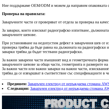
Ние поддържаме OEM/ODM и можем да направим опаковката спо
Проверка на правилата:
Заваръчните части се проверяват от отдела за проверка на каче
За заварки, които изискват радиографско изпитване, дължината
заваръчните шевове.
При установяване на недопустим дефект в заваръчния шев се и
проверка трябва да бъде равна на дължината на радиографски 
заварки трябва да бъдат тествани радиографски.
За важни заварени части външният вид и геометричната форма 
заваръчните шевове за общи части, геометрията и размерите н
За важни части или важни заварки на важни части, изискваният
трябва да се извършват в съответствие със спецификациите в ч
Предишен:
Заваръчен електрод от неръждаема стомана AW
Следващия:
Заваръчен електрод от неръждаема стомана